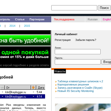
онтроль
Статьи
Партнерам
Тех.поддержка
Russian
Englis
3
|
2014
|
2015
Личный кабинет
Регистрация
|
Забыли пароль?
Логин:
Пароль:
добней
Таблица клавиатурных шпионов.ч.2
Корпоративные решения
Запись разговоров в Скайп (Skype)
Новый X5 Security Monitoring
Net Plus введены изменения на
рналов данных. Теперь, вместо