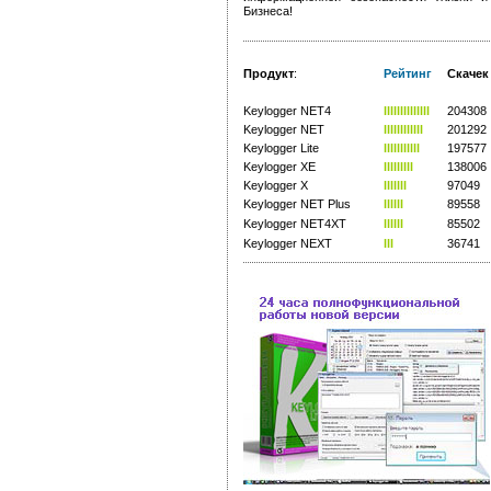
Бизнеса!
Продукт
:
Рейтинг
Скачек
-
-
-
Keylogger NET4
llllllllllllll
204308
Keylogger NET
llllllllllll
201292
Keylogger Lite
lllllllllll
197577
Keylogger XE
lllllllll
138006
Keylogger X
lllllll
97049
Keylogger NET Plus
llllll
89558
Keylogger NET4XT
llllll
85502
Keylogger NEXT
lll
36741