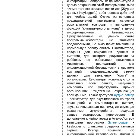
информации, набираемых на клавиатуре с
целью сохранения этой информации, либо
элементарного желания вести лог (
Журнал
данных
Keylogger
'а) собственных действий
для любых целей
. Одним из основных
предназначений программы является
родительский контроль и выполнение
функций "клавиатурного шпиона" в целях
информационной безопасности.
Представленные на данном сайте
программы-кейлоггеры не являются
вредоносными, не оказывают влияния на
нормальную работу системы компьютера,
созданы для сохранения данных в
системе, для контроля родителями за
ребёнком во избежание негативных
жизненных последствий, для
информационной безопасности в системе
компаний, предотвращающей утечку
данных, для выявления "крота" в
организации. Кейлоггеры используются в
известных всем банках, медийных
компаниях, гос. учреждениях, прочих
организациях, тщательно охраняющих
свои данные. Также доступен
Аудио-логгер
- регистратор для акустического контроля
помещений и компьютерных систем,
звукозаписывающая система, логирующая
различные аудио-события, ведущая
запись разговоров, переговоров. В
дополнение к Кейлоггерам и Аудио-Логгеру
выпущена программа
ScreenLogger
-
keylogger с функцией создания снимков
экрана. Всегда помните об
информационной безопасности Жизни и