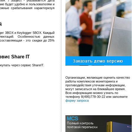
ЕМА" / Subject - указывается дата
ие будет удобно и пользователям и
ожные срабатывания характеризуя
й
ger 3BOX и Keylogger 5BOX. Каждый
лектаций. Особенностью данных
составляющая - это скидки до 25%
вис Share IT
упать через сервис ShareIT.
Организации, желающие оценить качество
работы комплексов мониторинга и
противодействия утечкам информации,
могут записаться на ближайшее время.
Всю информацию можно узнать по
телефону 8(495)778-30-22 или заполните
форму запроса