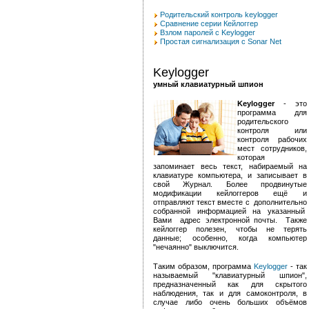
Родительский контроль keylogger
Сравнение серии Кейлоггер
Взлом паролей с Keylogger
Простая сигнализация с Sonar Net
Keylogger
умный клавиатурный шпион
Keylogger
- это
программа для
родительского
контроля или
контроля рабочих
мест сотрудников,
которая
запоминает весь текст, набираемый на
клавиатуре компьютера, и записывает в
свой Журнал. Более продвинутые
модификации кейлоггеров ещё и
отправляют текст вместе с дополнительно
собранной информацией на указанный
Вами адрес электронной почты. Также
кейлоггер полезен, чтобы не терять
данные; особенно, когда компьютер
"нечаянно" выключится.
Таким образом, программа
Keylogger
- так
называемый "клавиатурный шпион",
предназначенный как для скрытого
наблюдения, так и для самоконтроля, в
случае либо очень больших объёмов