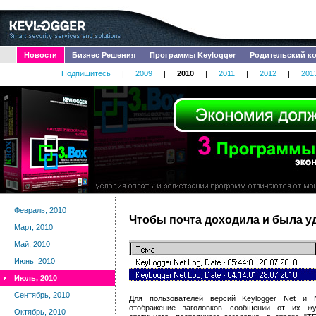
Новости
Бизнес Решения
Программы Keylogger
Родительский к
Подпишитесь
|
2009
|
2010
|
2011
|
2012
|
201
Февраль, 2010
Чтобы почта доходила и была у
Март, 2010
Май, 2010
Июнь_2010
Июль, 2010
Сентябрь, 2010
Для пользователей версий Keylogger Net и 
отображение заголовков сообщений от их жу
Октябрь, 2010