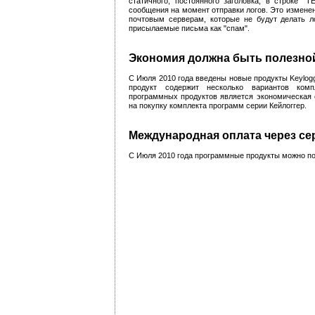
статичного, постоянного заголовка, в строке "Т
сообщения на момент отправки логов. Это изменен
почтовым серверам, которые не будут делать л
присылаемые письма как "спам".
Экономия должна быть полезно
С Июля 2010 года введены новые продукты Keylog
продукт содержит несколько вариантов комп
программных продуктов является экономическая 
на покупку комплекта программ серии Кейлоггер.
Международная оплата через сер
С Июля 2010 года программные продукты можно пок